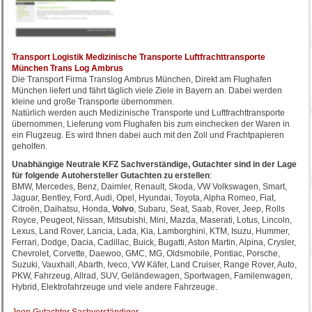
Transport Logistik Medizinische Transporte Luftfrachttransporte
München Trans Log Ambrus
Die Transport Firma Translog Ambrus München, Direkt am Flughafen
München liefert und fährt täglich viele Ziele in Bayern an. Dabei werden
kleine und große Transporte übernommen.
Natürlich werden auch Medizinische Transporte und Luftfrachttransporte
übernommen, Lieferung vom Flughafen bis zum einchecken der Waren in
ein Flugzeug. Es wird Ihnen dabei auch mit den Zoll und Frachtpapieren
geholfen.
Unabhängige Neutrale KFZ Sachverständige, Gutachter sind in der Lage
für folgende Autohersteller Gutachten zu erstellen
:
BMW, Mercedes, Benz, Daimler, Renault, Skoda, VW Volkswagen, Smart,
Jaguar, Bentley, Ford, Audi, Opel, Hyundai, Toyota, Alpha Romeo, Fiat,
Citroën, Daihatsu, Honda,
Volvo
, Subaru, Seat, Saab, Rover, Jeep, Rolls
Royce, Peugeot, Nissan, Mitsubishi, Mini, Mazda, Maserati, Lotus, Lincoln,
Lexus, Land Rover, Lancia, Lada, Kia, Lamborghini, KTM, Isuzu, Hummer,
Ferrari, Dodge, Dacia, Cadillac, Buick, Bugatti, Aston Martin, Alpina, Crysler,
Chevrolet, Corvette, Daewoo, GMC, MG, Oldsmobile, Pontiac, Porsche,
Suzuki, Vauxhall, Abarth, Iveco, VW Käfer, Land Cruiser, Range Rover, Auto,
PKW, Fahrzeug, Allrad, SUV, Geländewagen, Sportwagen, Familenwagen,
Hybrid, Elektrofahrzeuge und viele andere Fahrzeuge.