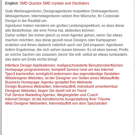
English
:
SMD Quartze SMD crystals and Oscillators
Gute Werbeagenturen, Designagenturen respektive Onlineagenturen,
Webagenturen, Internetagenturen setzen Ihre Wünsche, Ihr Corporate
Design in die Realität um.
Agenturen haben meistens ein großes Leistungsspektrum, so dass diese
alle Bedürfnisse, die eine Firma hat, abdecken können.
Daher sollten Sie immer gleich zu einer Agentur gehen, wenn Sie etwas
machen möchten, das diese gezielt neue Designs oder Kampagnen
erstellen und Ihnen dadurch natürlich auch viel Zeit ersparen. Agenturen
liefern Ergebnisse, die sich sehen lassen können. Es ist eben besser, Profis
an solche Sachen ran zulassen, bevor Sie evtl. selbst an etwas rumbasteln,
das dann am Ende nichts bringt.
Interface Design Applikationen; maßgeschneiderte Benutzeroberflächen
Homepage programmieren; komplett Service rund um das Internet
Typo3 barrierefrei; ermöglicht jedermann das eigenständige Gestalten
Webdesigner Websites; ist der Designer von Seiten eines Webauftritts
Business Homepage; Agentur gestaltet Ihre Webseite
Design Business Webseiten; Internetauftritt, individuell unverkennbar
Designer Websites; liegen Sie damit voll im Trend
Full Service Marketing Agentur; Wegbegleiter und Coach
Internet Design; ist die künstlerische Ausgestaltung Ihrer Träume
Web Designer Webseiten; Internetauftritt von dem Spezialisten