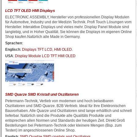
LCD TFT OLED HMI Displays
ELECTRONIC ASSEMBLY, Hersteller von professionellen Display Modulen
für Automotive, Industry und der Medizin Technik. Profi Touch Lösungen vom
Hersteller. Interaktive Displays und vieles mehr. Display Panel Module sind
langlebig, und in Hoher Qualität. Sie können die Displays im eigenen Online
Shop kaufen.Natürlich alle Made in Germany.
Sprachen
:
Englisch
:
Displays TFT LCD, HMI OLED
.
USA
:
Display Module LCD TFT HMI OLED
SMD Quarze SMD Kristall und Oszillatoren
Petermann-Technik, Vertieb von modernen und hoch belastbaren
Oszillatoren und SMD Quarze. B2B Vertrieb. Ideal für Ihre Elektronischen
Bauvorhaben. Alle Quarze und Oszillatoren sind lange erhältlich und schnell
lieferbar. Natürlich sind die Produkte alle Qualitäts Produkte und
entsprechen allen Normen und Standards der heutigen Zeit. Direkt Groß
Bestellungen bei Petermann-Technik oder kleinere Mengen (Bsp. zum
Testen) im angeschlossenen Online Shop.
English
:
SMD Quartze SMD crystals and Oscillators