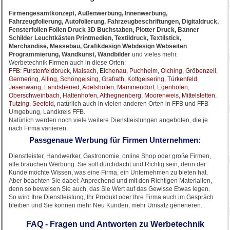
Firmengesamtkonzept, Außenwerbung, Innenwerbung,
Fahrzeugfolierung, Autofolierung, Fahrzeugbeschriftungen, Digitaldruck,
Fensterfolien Folien Druck 3D Buchstaben, Plotter Druck, Banner
Schilder Leuchtkästen Printmedien, Textildruck, Textilstick,
Merchandise, Messebau, Grafikdesign Webdesign Webseiten
Programmierung, Wandkunst, Wandbilder
und vieles mehr.
Werbetechnik Firmen auch in diese Orten:
FFB
:
Fürstenfeldbruck
,
Maisach
,
Eichenau
,
Puchheim
,
Olching
,
Gröbenzell
,
Germering
,
Alling
,
Schöngeising
,
Grafrath
,
Kottgeisering
,
Türkenfeld
,
Jesenwang
,
Landsberied
,
Adelshofen
,
Mammendorf
,
Egenhofen
,
Oberschweinbach
,
Hattenhofen
,
Althegnenberg
,
Moorenweis
,
Mittelstetten
,
Tutzing
,
Seefeld
, natürlich auch in vielen anderen Orten in FFB und FFB
Umgebung, Landkreis FFB.
Natürlich werden noch viele weitere Dienstleistungen angeboten, die je
nach Firma variieren.
Passgenaue Werbung für Firmen Unternehmen:
Dienstleister, Handwerker, Gastronomie, online Shop oder große Firmen,
alle brauchen Werbung. Sie soll durchdacht und Richtig sein, denn der
Kunde möchte Wissen, was eine Firma, ein Unternehmen zu bieten hat.
Aber beachten Sie dabei: Anprechend und mit den Richtigen Materialien,
denn so beweisen Sie auch, das Sie Wert auf das Gewisse Etwas legen.
So wird Ihre Dienstleistung, Ihr Produkt oder Ihre Firma auch im Gespräch
bleiben und Sie können mehr Neu Kunden, mehr Umsatz generieren.
FAQ - Fragen und Antworten zu Werbetechnik