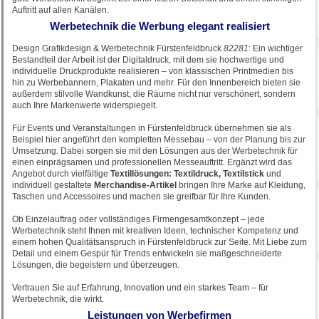
Auftritt auf allen Kanälen.
Werbetechnik die Werbung elegant realisiert
Design Grafikdesign & Werbetechnik Fürstenfeldbruck
82281
: Ein wichtiger
Bestandteil der Arbeit ist der Digitaldruck, mit dem sie hochwertige und
individuelle Druckprodukte realisieren – von klassischen Printmedien bis
hin zu Werbebannern, Plakaten und mehr. Für den Innenbereich bieten sie
außerdem stilvolle Wandkunst, die Räume nicht nur verschönert, sondern
auch Ihre Markenwerte widerspiegelt.
Für Events und Veranstaltungen in Fürstenfeldbruck übernehmen sie als
Beispiel hier angeführt den kompletten Messebau – von der Planung bis zur
Umsetzung. Dabei sorgen sie mit den Lösungen aus der Werbetechnik für
einen einprägsamen und professionellen Messeauftritt. Ergänzt wird das
Angebot durch vielfältige
Textillösungen: Textildruck, Textilstick
und
individuell gestaltete
Merchandise-Artikel
bringen Ihre Marke auf Kleidung,
Taschen und Accessoires und machen sie greifbar für Ihre Kunden.
Ob Einzelauftrag oder vollständiges Firmengesamtkonzept – jede
Werbetechnik steht Ihnen mit kreativen Ideen, technischer Kompetenz und
einem hohen Qualitätsanspruch in Fürstenfeldbruck zur Seite. Mit Liebe zum
Detail und einem Gespür für Trends entwickeln sie maßgeschneiderte
Lösungen, die begeistern und überzeugen.
Vertrauen Sie auf Erfahrung, Innovation und ein starkes Team – für
Werbetechnik, die wirkt.
Leistungen von Werbefirmen