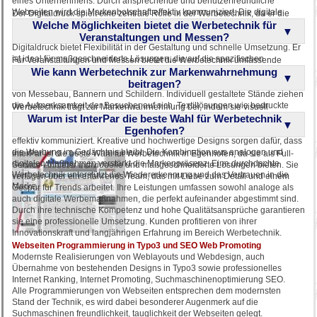
eines Unternehmens. Durch ansprechende und benutzerfreundliche
Webseiten wird die Markenbotschaft effektiv kommuniziert. Die digitale
Der Digitaldruck spielt eine zentrale Rolle in der Werbetechnik, da er die
Identität wird durch konsistente visuelle Elemente gestärkt. Dies sorgt für
Welche Möglichkeiten bietet die Werbetechnik für
Produktion hochwertiger und individueller Druckprodukte ermöglicht. Er wird
eine einprägsame und professionelle Online-Präsenz.
für klassische Printmedien, Werbebanner, Plakate und mehr eingesetzt.
Veranstaltungen und Messen?
Digitaldruck bietet Flexibilität in der Gestaltung und schnelle Umsetzung. Er
ist ideal für maßgeschneiderte Lösungen, die auf die spezifischen
Für Veranstaltungen und Messen bietet die Werbetechnik umfassende
Bedürfnisse der Kunden abgestimmt sind. Durch den Einsatz moderner
Wie kann Werbetechnik zur Markenwahrnehmung
Lösungen, die von der Planung bis zur Umsetzung reichen. Sie sorgt für
Drucktechnologien wird eine hohe Qualität sichergestellt.
einen einprägsamen und professionellen Messeauftritt durch den Einsatz
beitragen?
von Messebau, Bannern und Schildern. Individuell gestaltete Stände ziehen
die Aufmerksamkeit der Besucher auf sich. Textillösungen wie bedruckte
Werbetechnik trägt zur Markenwahrnehmung bei, indem sie visuell
Kleidung und Accessoires verstärken die Markenpräsenz. Diese
Warum ist InterPar die beste Wahl für Werbetechnik
ansprechende und strategisch platzierte Werbemittel einsetzt. Durch den
Maßnahmen tragen dazu bei, dass die Marke im Gedächtnis bleibt.
gezielten Einsatz von Außen- und Innenwerbung wird die Markenbotschaft
Egenhofen?
effektiv kommuniziert. Kreative und hochwertige Designs sorgen dafür, dass
die Werbung im Gedächtnis bleibt. Die Kombination aus analogen und
InterPar ist die beste Wahl für Werbetechnik in Egenhofen, da sie als Full-
digitalen Maßnahmen verstärkt die Markenpräsenz. Eine durchdachte
Service-Anbieter individuelle und maßgeschneiderte Lösungen bieten. Sie
Werbetechnik unterstützt die Wiedererkennung und das Vertrauen in die
verfügen über ein erfahrenes Team, das mit Liebe zum Detail und einem
Marke.
Gespür für Trends arbeitet. Ihre Leistungen umfassen sowohl analoge als
auch digitale Werbemaßnahmen, die perfekt aufeinander abgestimmt sind.
Durch ihre technische Kompetenz und hohe Qualitätsansprüche garantieren
sie eine professionelle Umsetzung. Kunden profitieren von ihrer
Innovationskraft und langjährigen Erfahrung im Bereich Werbetechnik.
Webseiten Programmierung in Typo3 und SEO Web Promoting
Modernste Realisierungen von Weblayouts und Webdesign, auch
Übernahme von bestehenden Designs in Typo3 sowie professionelles
Internet Ranking, Internet Promoting, Suchmaschinenoptimierung SEO.
Alle Programmierungen von Webseiten entsprechen dem modernsten
Stand der Technik, es wird dabei besonderer Augenmerk auf die
Suchmaschinen freundlichkeit, tauglichkeit der Webseiten gelegt.