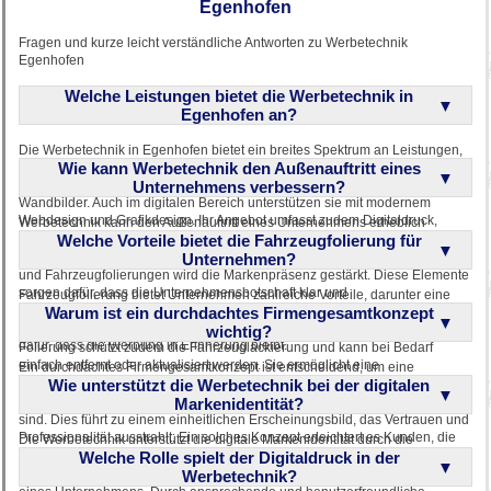
Egenhofen
Fragen und kurze leicht verständliche Antworten zu Werbetechnik
Egenhofen
Welche Leistungen bietet die Werbetechnik in
Egenhofen an?
Die Werbetechnik in Egenhofen bietet ein breites Spektrum an Leistungen,
Wie kann Werbetechnik den Außenauftritt eines
darunter Außenwerbung, Innenwerbung und Fahrzeugfolierung. Sie
erstellen großflächige Leuchtkästen, edle 3D Buchstaben und kreative
Unternehmens verbessern?
Wandbilder. Auch im digitalen Bereich unterstützen sie mit modernem
Webdesign und Grafikdesign. Ihr Angebot umfasst zudem Digitaldruck,
Werbetechnik kann den Außenauftritt eines Unternehmens erheblich
Textildruck und Messebau. Jede Lösung wird individuell auf die Bedürfnisse
Welche Vorteile bietet die Fahrzeugfolierung für
verbessern, indem sie visuell ansprechende und strategisch durchdachte
der Kunden zugeschnitten.
Konzepte entwickelt. Durch den Einsatz von Leuchtkästen, 3D Buchstaben
Unternehmen?
und Fahrzeugfolierungen wird die Markenpräsenz gestärkt. Diese Elemente
sorgen dafür, dass die Unternehmensbotschaft klar und
Fahrzeugfolierung bietet Unternehmen zahlreiche Vorteile, darunter eine
aufmerksamkeitsstark präsentiert wird. Zudem tragen sie zur
Warum ist ein durchdachtes Firmengesamtkonzept
erhöhte Sichtbarkeit und Mobilität der Werbebotschaft. Fahrzeuge werden
Wiedererkennung der Marke bei. Eine professionelle Werbetechnik sorgt
zu fahrenden Werbeträgern, die potenzielle Kunden im Alltag erreichen. Die
wichtig?
dafür, dass die Werbung in Erinnerung bleibt.
Folierung schützt zudem die Fahrzeuglackierung und kann bei Bedarf
einfach entfernt oder aktualisiert werden. Sie ermöglicht eine
Ein durchdachtes Firmengesamtkonzept ist entscheidend, um eine
kosteneffiziente und flexible Gestaltung. Durch kreative Designs wird das
Wie unterstützt die Werbetechnik bei der digitalen
konsistente und überzeugende Markenpräsenz zu schaffen. Es stellt sicher,
Interesse der Betrachter geweckt und die Markenbekanntheit gesteigert.
dass alle visuellen und strategischen Elemente aufeinander abgestimmt
Markenidentität?
sind. Dies führt zu einem einheitlichen Erscheinungsbild, das Vertrauen und
Professionalität ausstrahlt. Ein solches Konzept erleichtert es Kunden, die
Die Werbetechnik unterstützt die digitale Markenidentität durch die
Marke zu erkennen und sich mit ihr zu identifizieren. Es bildet die Grundlage
Welche Rolle spielt der Digitaldruck in der
Entwicklung von modernem Webdesign und ganzheitlichem Grafikdesign.
für erfolgreiche Werbemaßnahmen auf allen Kanälen.
Sie schafft eine Verbindung zwischen der analogen und digitalen Präsenz
Werbetechnik?