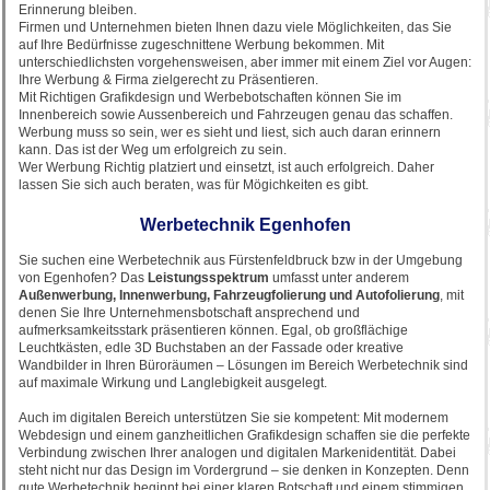
Erinnerung bleiben.
Firmen und Unternehmen bieten Ihnen dazu viele Möglichkeiten, das Sie
auf Ihre Bedürfnisse zugeschnittene Werbung bekommen. Mit
unterschiedlichsten vorgehensweisen, aber immer mit einem Ziel vor Augen:
Ihre Werbung & Firma zielgerecht zu Präsentieren.
Mit Richtigen Grafikdesign und Werbebotschaften können Sie im
Innenbereich sowie Aussenbereich und Fahrzeugen genau das schaffen.
Werbung muss so sein, wer es sieht und liest, sich auch daran erinnern
kann. Das ist der Weg um erfolgreich zu sein.
Wer Werbung Richtig platziert und einsetzt, ist auch erfolgreich. Daher
lassen Sie sich auch beraten, was für Mögichkeiten es gibt.
Werbetechnik Egenhofen
Sie suchen eine Werbetechnik aus Fürstenfeldbruck bzw in der Umgebung
von Egenhofen? Das
Leistungsspektrum
umfasst unter anderem
Außenwerbung, Innenwerbung, Fahrzeugfolierung und Autofolierung
, mit
denen Sie Ihre Unternehmensbotschaft ansprechend und
aufmerksamkeitsstark präsentieren können. Egal, ob großflächige
Leuchtkästen, edle 3D Buchstaben an der Fassade oder kreative
Wandbilder in Ihren Büroräumen – Lösungen im Bereich Werbetechnik sind
auf maximale Wirkung und Langlebigkeit ausgelegt.
Auch im digitalen Bereich unterstützen Sie sie kompetent: Mit modernem
Webdesign und einem ganzheitlichen Grafikdesign schaffen sie die perfekte
Verbindung zwischen Ihrer analogen und digitalen Markenidentität. Dabei
steht nicht nur das Design im Vordergrund – sie denken in Konzepten. Denn
gute Werbetechnik beginnt bei einer klaren Botschaft und einem stimmigen