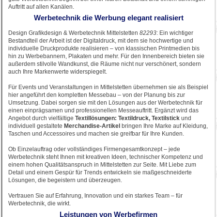
Auftritt auf allen Kanälen.
Werbetechnik die Werbung elegant realisiert
Design Grafikdesign & Werbetechnik Mittelstetten
82293
: Ein wichtiger
Bestandteil der Arbeit ist der Digitaldruck, mit dem sie hochwertige und
individuelle Druckprodukte realisieren – von klassischen Printmedien bis
hin zu Werbebannern, Plakaten und mehr. Für den Innenbereich bieten sie
außerdem stilvolle Wandkunst, die Räume nicht nur verschönert, sondern
auch Ihre Markenwerte widerspiegelt.
Für Events und Veranstaltungen in Mittelstetten übernehmen sie als Beispiel
hier angeführt den kompletten Messebau – von der Planung bis zur
Umsetzung. Dabei sorgen sie mit den Lösungen aus der Werbetechnik für
einen einprägsamen und professionellen Messeauftritt. Ergänzt wird das
Angebot durch vielfältige
Textillösungen: Textildruck, Textilstick
und
individuell gestaltete
Merchandise-Artikel
bringen Ihre Marke auf Kleidung,
Taschen und Accessoires und machen sie greifbar für Ihre Kunden.
Ob Einzelauftrag oder vollständiges Firmengesamtkonzept – jede
Werbetechnik steht Ihnen mit kreativen Ideen, technischer Kompetenz und
einem hohen Qualitätsanspruch in Mittelstetten zur Seite. Mit Liebe zum
Detail und einem Gespür für Trends entwickeln sie maßgeschneiderte
Lösungen, die begeistern und überzeugen.
Vertrauen Sie auf Erfahrung, Innovation und ein starkes Team – für
Werbetechnik, die wirkt.
Leistungen von Werbefirmen