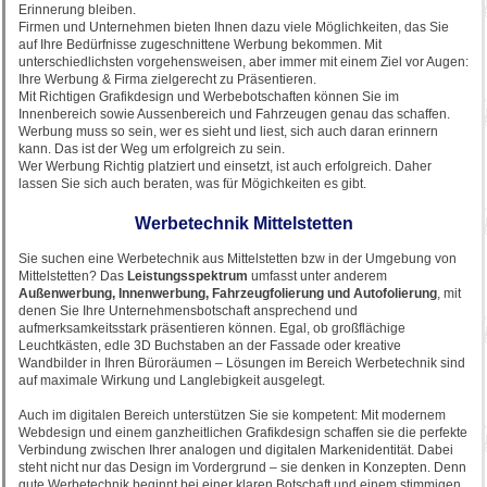
Erinnerung bleiben.
Firmen und Unternehmen bieten Ihnen dazu viele Möglichkeiten, das Sie
auf Ihre Bedürfnisse zugeschnittene Werbung bekommen. Mit
unterschiedlichsten vorgehensweisen, aber immer mit einem Ziel vor Augen:
Ihre Werbung & Firma zielgerecht zu Präsentieren.
Mit Richtigen Grafikdesign und Werbebotschaften können Sie im
Innenbereich sowie Aussenbereich und Fahrzeugen genau das schaffen.
Werbung muss so sein, wer es sieht und liest, sich auch daran erinnern
kann. Das ist der Weg um erfolgreich zu sein.
Wer Werbung Richtig platziert und einsetzt, ist auch erfolgreich. Daher
lassen Sie sich auch beraten, was für Mögichkeiten es gibt.
Werbetechnik Mittelstetten
Sie suchen eine Werbetechnik aus Mittelstetten bzw in der Umgebung von
Mittelstetten? Das
Leistungsspektrum
umfasst unter anderem
Außenwerbung, Innenwerbung, Fahrzeugfolierung und Autofolierung
, mit
denen Sie Ihre Unternehmensbotschaft ansprechend und
aufmerksamkeitsstark präsentieren können. Egal, ob großflächige
Leuchtkästen, edle 3D Buchstaben an der Fassade oder kreative
Wandbilder in Ihren Büroräumen – Lösungen im Bereich Werbetechnik sind
auf maximale Wirkung und Langlebigkeit ausgelegt.
Auch im digitalen Bereich unterstützen Sie sie kompetent: Mit modernem
Webdesign und einem ganzheitlichen Grafikdesign schaffen sie die perfekte
Verbindung zwischen Ihrer analogen und digitalen Markenidentität. Dabei
steht nicht nur das Design im Vordergrund – sie denken in Konzepten. Denn
gute Werbetechnik beginnt bei einer klaren Botschaft und einem stimmigen