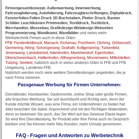
Firmengesamtkonzept, Außenwerbung, Innenwerbung,
Fahrzeugfolierung, Autofolierung, Fahrzeugbeschriftungen, Digitaldruck,
Fensterfolien Folien Druck 3D Buchstaben, Plotter Druck, Banner
Schilder Leuchtkästen Printmedien, Textildruck, Textilstick,
Merchandise, Messebau, Grafikdesign Webdesign Webseiten
Programmierung, Wandkunst, Wandbilder
und vieles mehr.
Werbetechnik Firmen auch in diese Orten:
FFB
:
Fürstenfeldbruck
,
Maisach
,
Eichenau
,
Puchheim
,
Olching
,
Gröbenzell
,
Germering
,
Alling
,
Schöngeising
,
Grafrath
,
Kottgeisering
,
Türkenfeld
,
Jesenwang
,
Landsberied
,
Adelshofen
,
Mammendorf
,
Egenhofen
,
Oberschweinbach
,
Hattenhofen
,
Althegnenberg
,
Moorenweis
,
Mittelstetten
,
Tutzing
,
Seefeld
, natürlich auch in vielen anderen Orten in FFB und FFB
Umgebung, Landkreis FFB.
Natürlich werden noch viele weitere Dienstleistungen angeboten, die je
nach Firma variieren.
Passgenaue Werbung für Firmen Unternehmen:
Dienstleister, Handwerker, Gastronomie, online Shop oder große Firmen,
alle brauchen Werbung. Sie soll durchdacht und Richtig sein, denn der
Kunde möchte Wissen, was eine Firma, ein Unternehmen zu bieten hat.
Aber beachten Sie dabei: Anprechend und mit den Richtigen Materialien,
denn so beweisen Sie auch, das Sie Wert auf das Gewisse Etwas legen.
So wird Ihre Dienstleistung, Ihr Produkt oder Ihre Firma auch im Gespräch
bleiben und Sie können mehr Neu Kunden, mehr Umsatz generieren.
FAQ - Fragen und Antworten zu Werbetechnik