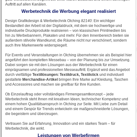
Auftritt auf allen Kanälen.
Werbetechnik die Werbung elegant realisiert
Design Grafikdesign & Werbetechnik Olching
82140
: Ein wichtiger
Bestandteil der Arbeit ist der Digitaldruck, mit dem sie hochwertige und
individuelle Druckprodukte realisieren – von klassischen Printmedien bis
hin zu Werbebannern, Plakaten und mehr. Für den Innenbereich bieten sie
außerdem stilvolle Wandkunst, die Räume nicht nur verschönert, sondern
auch Ihre Markenwerte widerspiegelt.
Für Events und Veranstaltungen in Olching übernehmen sie als Beispiel hier
angeführt den kompletten Messebau – von der Planung bis zur Umsetzung.
Dabei sorgen sie mit den Lösungen aus der Werbetechnik für einen
einprägsamen und professionellen Messeauftritt. Ergänzt wird das Angebot
durch vielfältige
Textillösungen: Textildruck, Textilstick
und individuell
gestaltete
Merchandise-Artikel
bringen Ihre Marke auf Kleidung, Taschen
und Accessoires und machen sie greifbar für Ihre Kunden.
Ob Einzelauftrag oder vollständiges Firmengesamtkonzept – jede
Werbetechnik steht Ihnen mit kreativen Ideen, technischer Kompetenz und
einem hohen Qualitätsanspruch in Olching zur Seite. Mit Liebe zum Detail
und einem Gespür für Trends entwickeln sie maßgeschneiderte Lösungen,
die begeistern und überzeugen.
Vertrauen Sie auf Erfahrung, Innovation und ein starkes Team – für
Werbetechnik, die wirkt.
Leistungen von Werbefirmen