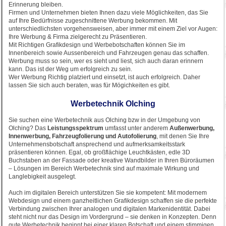
Erinnerung bleiben.
Firmen und Unternehmen bieten Ihnen dazu viele Möglichkeiten, das Sie
auf Ihre Bedürfnisse zugeschnittene Werbung bekommen. Mit
unterschiedlichsten vorgehensweisen, aber immer mit einem Ziel vor Augen:
Ihre Werbung & Firma zielgerecht zu Präsentieren.
Mit Richtigen Grafikdesign und Werbebotschaften können Sie im
Innenbereich sowie Aussenbereich und Fahrzeugen genau das schaffen.
Werbung muss so sein, wer es sieht und liest, sich auch daran erinnern
kann. Das ist der Weg um erfolgreich zu sein.
Wer Werbung Richtig platziert und einsetzt, ist auch erfolgreich. Daher
lassen Sie sich auch beraten, was für Mögichkeiten es gibt.
Werbetechnik Olching
Sie suchen eine Werbetechnik aus Olching bzw in der Umgebung von
Olching? Das
Leistungsspektrum
umfasst unter anderem
Außenwerbung,
Innenwerbung, Fahrzeugfolierung und Autofolierung
, mit denen Sie Ihre
Unternehmensbotschaft ansprechend und aufmerksamkeitsstark
präsentieren können. Egal, ob großflächige Leuchtkästen, edle 3D
Buchstaben an der Fassade oder kreative Wandbilder in Ihren Büroräumen
– Lösungen im Bereich Werbetechnik sind auf maximale Wirkung und
Langlebigkeit ausgelegt.
Auch im digitalen Bereich unterstützen Sie sie kompetent: Mit modernem
Webdesign und einem ganzheitlichen Grafikdesign schaffen sie die perfekte
Verbindung zwischen Ihrer analogen und digitalen Markenidentität. Dabei
steht nicht nur das Design im Vordergrund – sie denken in Konzepten. Denn
gute Werbetechnik beginnt bei einer klaren Botschaft und einem stimmigen