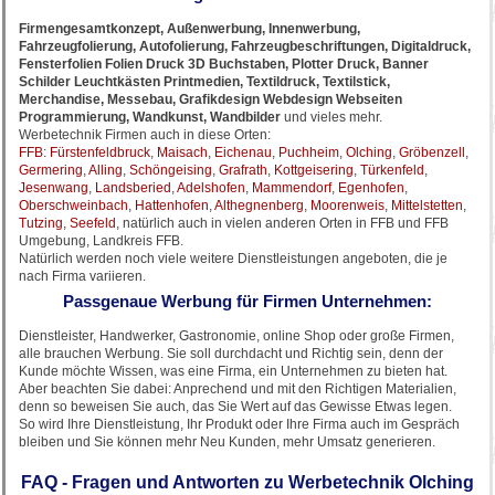
Firmengesamtkonzept, Außenwerbung, Innenwerbung,
Fahrzeugfolierung, Autofolierung, Fahrzeugbeschriftungen, Digitaldruck,
Fensterfolien Folien Druck 3D Buchstaben, Plotter Druck, Banner
Schilder Leuchtkästen Printmedien, Textildruck, Textilstick,
Merchandise, Messebau, Grafikdesign Webdesign Webseiten
Programmierung, Wandkunst, Wandbilder
und vieles mehr.
Werbetechnik Firmen auch in diese Orten:
FFB
:
Fürstenfeldbruck
,
Maisach
,
Eichenau
,
Puchheim
,
Olching
,
Gröbenzell
,
Germering
,
Alling
,
Schöngeising
,
Grafrath
,
Kottgeisering
,
Türkenfeld
,
Jesenwang
,
Landsberied
,
Adelshofen
,
Mammendorf
,
Egenhofen
,
Oberschweinbach
,
Hattenhofen
,
Althegnenberg
,
Moorenweis
,
Mittelstetten
,
Tutzing
,
Seefeld
, natürlich auch in vielen anderen Orten in FFB und FFB
Umgebung, Landkreis FFB.
Natürlich werden noch viele weitere Dienstleistungen angeboten, die je
nach Firma variieren.
Passgenaue Werbung für Firmen Unternehmen:
Dienstleister, Handwerker, Gastronomie, online Shop oder große Firmen,
alle brauchen Werbung. Sie soll durchdacht und Richtig sein, denn der
Kunde möchte Wissen, was eine Firma, ein Unternehmen zu bieten hat.
Aber beachten Sie dabei: Anprechend und mit den Richtigen Materialien,
denn so beweisen Sie auch, das Sie Wert auf das Gewisse Etwas legen.
So wird Ihre Dienstleistung, Ihr Produkt oder Ihre Firma auch im Gespräch
bleiben und Sie können mehr Neu Kunden, mehr Umsatz generieren.
FAQ - Fragen und Antworten zu Werbetechnik Olching