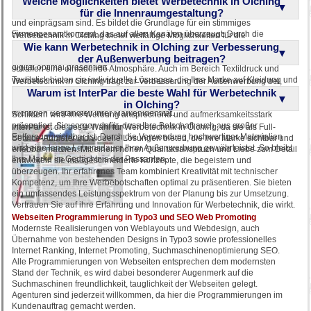
Welche Möglichkeiten bietet Werbetechnik in Olching
die visuelle Kommunikation Ihrer Marke maßgeblich beeinflusst. Ein
Ihr Messeauftritt zu einem vollen Erfolg.
ansprechendes Grafikdesign sorgt dafür, dass Ihre Werbebotschaften klar
für die Innenraumgestaltung?
und einprägsam sind. Es bildet die Grundlage für ein stimmiges
Firmengesamtkonzept, das auf allen Kanälen überzeugt. Durch die
Werbetechnik in Olching bietet vielfältige Möglichkeiten für die
Verbindung von Kreativität und technischer Präzision entstehen Designs,
Wie kann Werbetechnik in Olching zur Verbesserung
Innenraumgestaltung, die Ihre Markenwerte widerspiegeln. Mit stilvoller
die Ihre Zielgruppe ansprechen. So wird Ihre Marke sowohl analog als auch
Wandkunst und kreativen Wandbildern verschönern sie Ihre Büroräume und
der Außenwerbung beitragen?
digital optimal präsentiert.
schaffen eine einladende Atmosphäre. Auch im Bereich Textildruck und
Textilstick bieten sie individuelle Lösungen, die Ihre Marke auf Kleidung und
Werbetechnik in Olching trägt zur Verbesserung der Außenwerbung bei,
Accessoires präsentieren. Ihre Konzepte sind auf maximale Wirkung und
Warum ist InterPar die beste Wahl für Werbetechnik
indem sie maßgeschneiderte Lösungen für Ihre Unternehmensbotschaft
Langlebigkeit ausgelegt. So wird Ihre Innenraumgestaltung zu einem
bietet. Mit großflächigen Leuchtkästen, 3D Buchstaben und kreativen
in Olching?
wichtigen Bestandteil Ihrer Markenidentität.
Schildern wird Ihre Werbung ansprechend und aufmerksamkeitsstark
präsentiert. Sie sorgen dafür, dass Ihre Botschaft auch aus großer
InterPar ist die beste Wahl für Werbetechnik in Olching, da sie als Full-
Entfernung sichtbar ist. Durch die Verwendung hochwertiger Materialien
Service-Anbieter individuelle Lösungen bieten, die Ihre Marke sichtbar und
wird eine lange Lebensdauer Ihrer Außenwerbung gewährleistet. So bleibt
erlebbar machen. Mit einem hohen Qualitätsanspruch und Liebe zum Detail
Ihre Marke im Gedächtnis der Passanten.
entwickeln sie maßgeschneiderte Konzepte, die begeistern und
überzeugen. Ihr erfahrenes Team kombiniert Kreativität mit technischer
Kompetenz, um Ihre Werbebotschaften optimal zu präsentieren. Sie bieten
ein umfassendes Leistungsspektrum von der Planung bis zur Umsetzung.
Vertrauen Sie auf ihre Erfahrung und Innovation für Werbetechnik, die wirkt.
Webseiten Programmierung in Typo3 und SEO Web Promoting
Modernste Realisierungen von Weblayouts und Webdesign, auch
Übernahme von bestehenden Designs in Typo3 sowie professionelles
Internet Ranking, Internet Promoting, Suchmaschinenoptimierung SEO.
Alle Programmierungen von Webseiten entsprechen dem modernsten
Stand der Technik, es wird dabei besonderer Augenmerk auf die
Suchmaschinen freundlichkeit, tauglichkeit der Webseiten gelegt.
Agenturen sind jederzeit willkommen, da hier die Programmierungen im
Kundenauftrag gemacht werden.